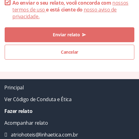
Ao enviar o seu relato, você concorda com
nossos
termos de uso
e está ciente do
nosso aviso de
privacidade.
Enviar relato
send
Cancelar
Principal
Ver Código de Conduta e Ética
Fazer relato
Acompanhar relato
atriohoteis@linhaetica.com.br