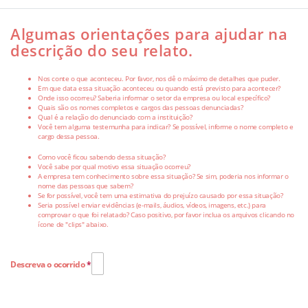
Algumas orientações para ajudar na
descrição do seu relato.
Nos conte o que aconteceu. Por favor, nos dê o máximo de detalhes que puder.
Em que data essa situação aconteceu ou quando está previsto para acontecer?
Onde isso ocorreu? Saberia informar o setor da empresa ou local específico?
Quais são os nomes completos e cargos das pessoas denunciadas?
Qual é a relação do denunciado com a instituição?
Você tem alguma testemunha para indicar? Se possível, informe o nome completo e
cargo dessa pessoa.
Como você ficou sabendo dessa situação?
Você sabe por qual motivo essa situação ocorreu?
A empresa tem conhecimento sobre essa situação? Se sim, poderia nos informar o
nome das pessoas que sabem?
Se for possível, você tem uma estimativa do prejuízo causado por essa situação?
Seria possível enviar evidências (e-mails, áudios, vídeos, imagens, etc.) para
comprovar o que foi relatado? Caso positivo, por favor inclua os arquivos clicando no
ícone de "clips" abaixo.
Descreva o ocorrido
*