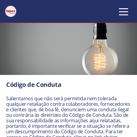
Alte
Código de Conduta
Salientamos que não será permitida nem tolerada
qualquer retaliação contra colaboradores, fornecedores
e clientes que, de boa fé, denunciem uma conduta ilegal
ou contrária às diretrizes do Código de Conduta. São de
sua responsabilidade as informações aqui relatadas,
portanto, é importante verificar se a situação se refere a
um descumprimento do Código de Conduta. Para ter
acesso ao Código de Conduta, clique no link abaixo.